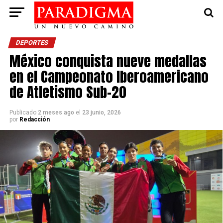
DEPORTES
México conquista nueve medallas
en el Campeonato Iberoamericano
de Atletismo Sub-20
Publicado
2 meses ago
el
23 junio, 2026
por
Redacción