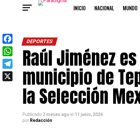
INICIO
NACIONAL
MUNDO
OPINIÓN
DEPORTES
Raúl Jiménez es 
Facebook
WhatsApp
municipio de Tep
Telegram
X
la Selección Me
Publicado
2 meses ago
el
11 junio, 2026
por
Redacción