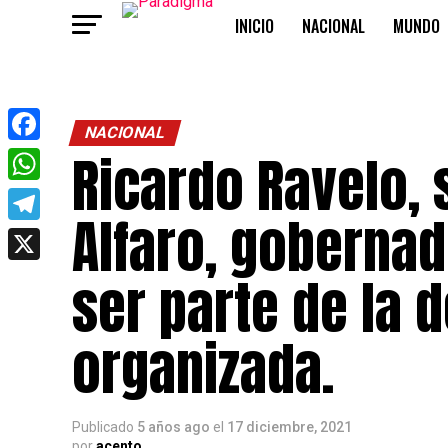
INICIO
NACIONAL
MUNDO
OPINIÓN
NACIONAL
Ricardo Ravelo, 
Facebook
WhatsApp
Alfaro, gobernad
Telegram
X
ser parte de la 
organizada.
Publicado
5 años ago
el
17 diciembre, 2021
por
acento