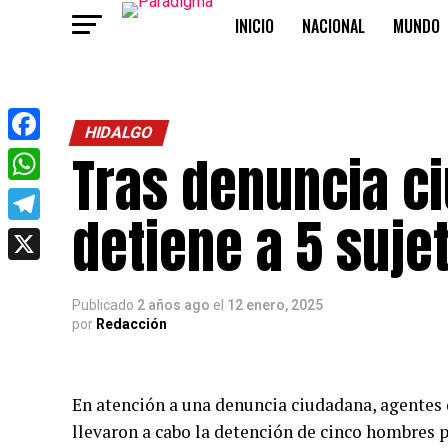
INICIO
NACIONAL
MUNDO
OPINIÓN
HIDALGO
Tras denuncia c
Facebook
WhatsApp
detiene a 5 suj
Telegram
X
Publicado
2 años ago
el
12 enero, 2025
por
Redacción
En atención a una denuncia ciudadana, agentes 
llevaron a cabo la detención de cinco hombres p