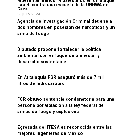
Mueren al menos 14 palestinos en un ataque
israelí contra una escuela de la UNRWA en
Gaza
15 julio, 2024
Agencia de Investigación Criminal detiene a
dos hombres en posesión de narcóticos y un
arma de fuego
Diputado propone fortalecer la política
ambiental con enfoque de bienestar y
desarrollo sustentable
En Atitalaquia FGR aseguró más de 7 mil
litros de hidrocarburo
FGR obtuvo sentencia condenatoria para una
persona por violación a la ley federal de
armas de fuego y explosivos
Egresada del ITESA es reconocida entre las
mejores ingenieras de México