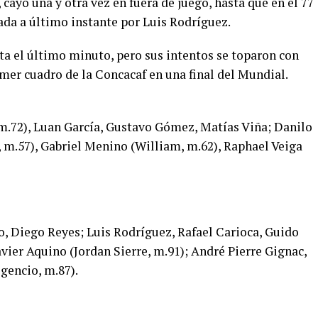
cayó una y otra vez en fuera de juego, hasta que en el 77
ada a último instante por Luis Rodríguez.
sta el último minuto, pero sus intentos se toparon con
imer cuadro de la Concacaf en una final del Mundial.
m.72), Luan García, Gustavo Gómez, Matías Viña; Danilo
o, m.57), Gabriel Menino (William, m.62), Raphael Veiga
, Diego Reyes; Luis Rodríguez, Rafael Carioca, Guido
avier Aquino (Jordan Sierre, m.91); André Pierre Gignac,
gencio, m.87).