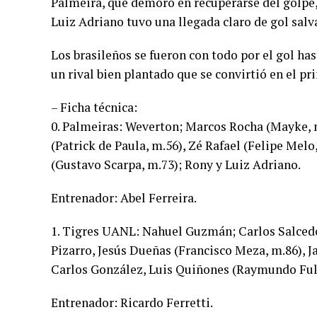
Palmeira, que demoró en recuperarse del golpe, 
Luiz Adriano tuvo una llegada claro de gol salv
Los brasileños se fueron con todo por el gol ha
un rival bien plantado que se convirtió en el pr
– Ficha técnica:
0. Palmeiras: Weverton; Marcos Rocha (Mayke, 
(Patrick de Paula, m.56), Zé Rafael (Felipe Mel
(Gustavo Scarpa, m.73); Rony y Luiz Adriano.
Entrenador: Abel Ferreira.
1. Tigres UANL: Nahuel Guzmán; Carlos Salcedo
Pizarro, Jesús Dueñas (Francisco Meza, m.86), J
Carlos González, Luis Quiñones (Raymundo Ful
Entrenador: Ricardo Ferretti.