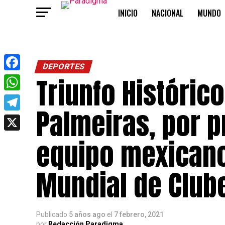
INICIO
NACIONAL
MUNDO
OPINIÓN
DEPORTES
Triunfo Históric
Facebook
WhatsApp
Palmeiras, por p
Telegram
X
equipo mexicano 
Mundial de Club
Publicado
5 años ago
el
7 febrero, 2021
por
Redacción Paradigma