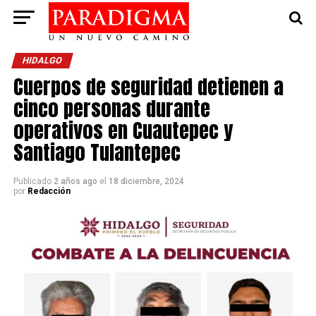
HIDALGO
Cuerpos de seguridad detienen a
cinco personas durante
operativos en Cuautepec y
Santiago Tulantepec
Publicado
2 años ago
el
18 diciembre, 2024
por
Redacción