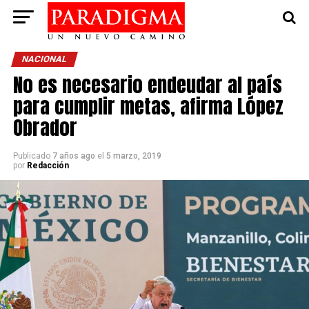
NACIONAL
No es necesario endeudar al país
para cumplir metas, afirma López
Obrador
Publicado
7 años ago
el
5 marzo, 2019
por
Redacción