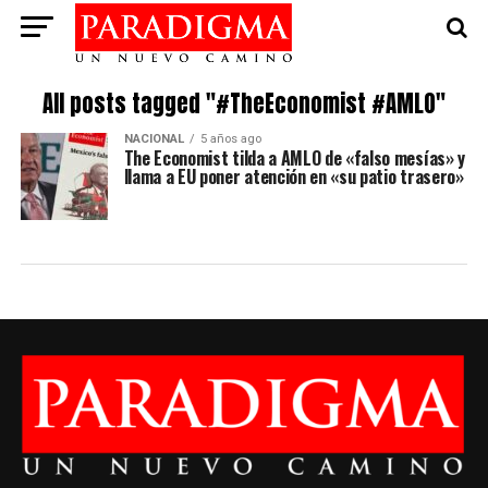
All posts tagged "#TheEconomist #AMLO"
NACIONAL
5 años ago
The Economist tilda a AMLO de «falso mesías» y
llama a EU poner atención en «su patio trasero»