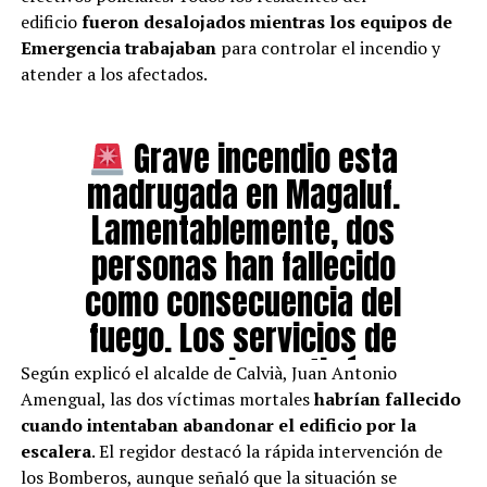
edificio
fueron desalojados mientras los equipos de
Emergencia trabajaban
para controlar el incendio y
atender a los afectados.
Grave incendio esta
madrugada en Magaluf.
Lamentablemente, dos
personas han fallecido
como consecuencia del
fuego. Los servicios de
emergencia continúan
Según explicó el alcalde de Calvià, Juan Antonio
atendiendo a los
Amengual, las dos víctimas mortales
habrían fallecido
cuando intentaban abandonar el edificio por la
afectados. El alcalde de
escalera
. El regidor destacó la rápida intervención de
Calvià, Juan Antonio
los Bomberos, aunque señaló que la situación se