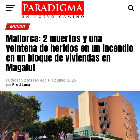
MUNDO
Mallorca: 2 muertos y una
veintena de heridos en un incendio
en un bloque de viviendas en
Magaluf
Publicado
2 meses ago
el
12 junio, 2026
por
Fred Luna