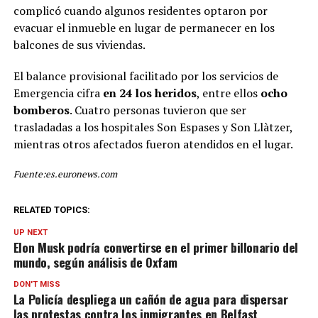
complicó cuando algunos residentes optaron por
Amengual, sigue la
evacuar el inmueble en lugar de permanecer en los
evolución en persona.
balcones de sus viviendas.
pic.twitter.com/aG52q2SQ
El balance provisional facilitado por los servicios de
8c
— Ajuntament de Calvià
Emergencia cifra
en 24 los heridos
, entre ellos
ocho
– Ayuntamiento de Calvià
bomberos
. Cuatro personas tuvieron que ser
trasladadas a los hospitales Son Espases y Son Llàtzer,
(@_Calvia)
June 11, 2026
mientras otros afectados fueron atendidos en el lugar.
Fuente:es.euronews.com
RELATED TOPICS:
UP NEXT
Elon Musk podría convertirse en el primer billonario del
mundo, según análisis de Oxfam
DON'T MISS
La Policía despliega un cañón de agua para dispersar
las protestas contra los inmigrantes en Belfast